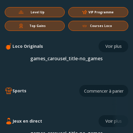
Level Up
VIP Programme
Top Gains
Courses Loco
Loco Originals
Voir plus
games_carousel_title-no_games
Sports
Commencer à parier
Jeux en direct
Voir plus