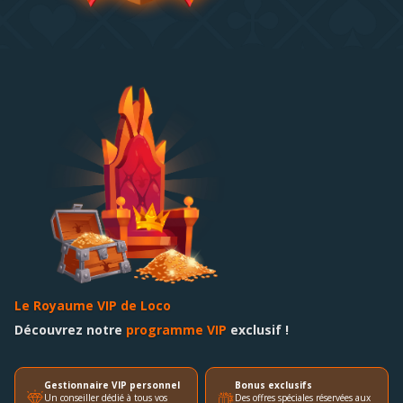
Le Royaume VIP de Loco
Découvrez notre
programme VIP
exclusif !
Gestionnaire VIP personnel
Bonus exclusifs
Un conseiller dédié à tous vos
Des offres spéciales réservées aux