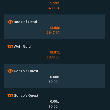
5.59x
€433.94
Book of Dead
13.68x
€647.62
Wolf Gold
18.87x
€838.85
Gonzo's Quest
0.00x
€0.00
Gonzo's Quest
0.00x
€0.00