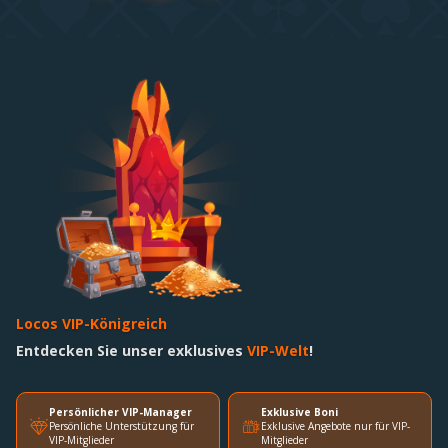
Locos VIP-Königreich
Entdecken Sie unser exklusives
VIP-Welt
!
Persönlicher VIP-Manager
Exklusive Boni
Persönliche Unterstützung für
Exklusive Angebote nur für VIP-
VIP-Mitglieder
Mitglieder