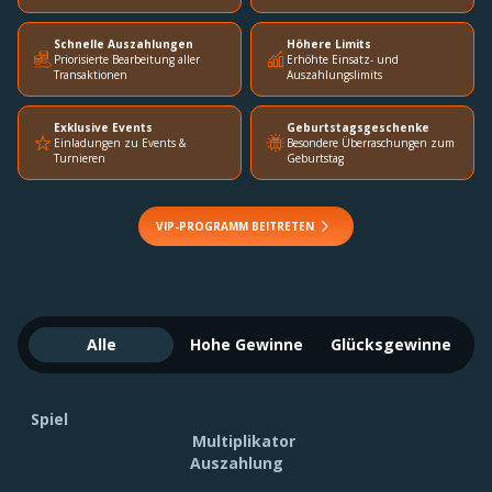
Schnelle Auszahlungen
Höhere Limits
Priorisierte Bearbeitung aller
Erhöhte Einsatz- und
Transaktionen
Auszahlungslimits
Exklusive Events
Geburtstagsgeschenke
Einladungen zu Events &
Besondere Überraschungen zum
Turnieren
Geburtstag
VIP-PROGRAMM BEITRETEN
Alle
Hohe Gewinne
Glücksgewinne
Spiel
Multiplikator
Auszahlung