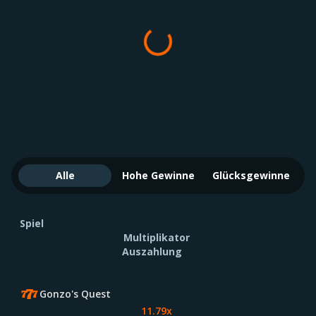
Alle
Hohe Gewinne
Glücksgewinne
Spiel
Multiplikator
Auszahlung
Gonzo's Quest
11.79x