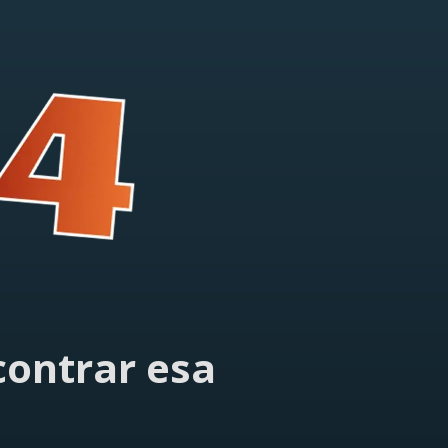
contrar esa