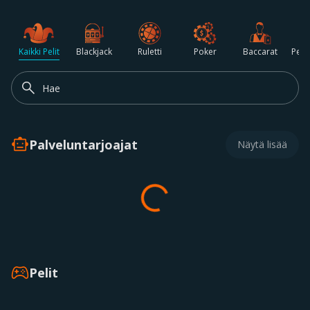
Kaikki Pelit
Blackjack
Ruletti
Poker
Baccarat
Peli
Palveluntarjoajat
Näytä lisää
Pelit