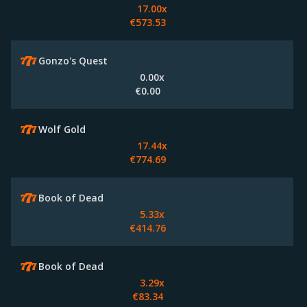
17.00x
€573.53
Gonzo's Quest
0.00x
€0.00
Wolf Gold
17.44x
€774.69
Book of Dead
5.33x
€414.76
Book of Dead
3.29x
€83.34