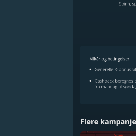
Spinn, s
Vilkår og betingelser
Generelle & bonus vil
Cashback beregnes ba
fra mandag til sønd
Flere kampanje