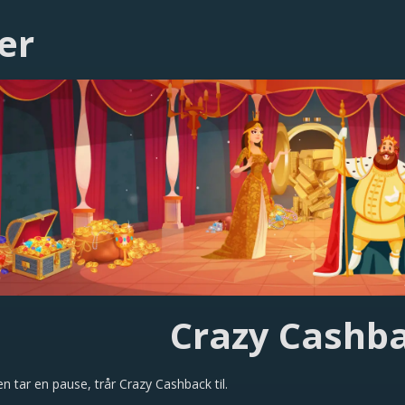
er
Crazy Cashb
en tar en pause, trår Crazy Cashback til.