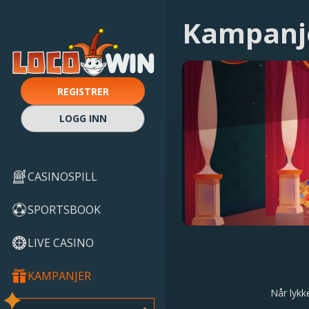
Kampanj
REGISTRER
LOGG INN
CASINOSPILL
SPORTSBOOK
LIVE CASINO
KAMPANJER
Når lykk