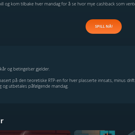
pill og kom tilbake hver mandag for å se hvor mye cashback som vent
SPILL NÅ!
kår og betingelser gjelder.
sert på den teoretiske RTP-en for hver plasserte innsats, minus drif
ag og utbetales påfølgende mandag.
r