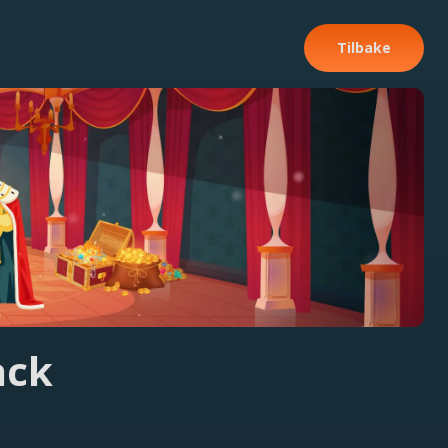
Tilbake
ack